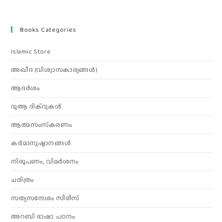
Books Categories
Islamic Store
അഖീദ (വിശ്വാസകാര്യങ്ങള്‍)
ആദര്‍ശം
ദുആ ദിക്റുകൾ
ആത്മസംസ്‌കരണം
കര്‍മാനുഷ്ഠാനങ്ങള്‍
നിരൂപണം, വിമര്‍ശനം
ചരിത്രം
സത്യസന്ദേശം സീരീസ്
അറബി ഭാഷാ പഠനം