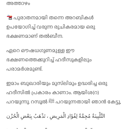
അത്താഴം
പുരാതനമായി തന്നെ അറബികൾ
ഉപയോഗിച്ച് വരുന്ന രുചികരമായ ഒരു
ഭക്ഷണമാണ് തൽബീന.
ഏറെ ഔഷധഗുണമുള്ള ഈ
ഭക്ഷണത്തെക്കുറിച്ച് ഹദീസുകളിലും
പരാമർശമുണ്ട്.
ഇമാം ബുഖാരിയും മുസ്‌ലിമും ഉദ്ധരിച്ച ഒരു
ഹദീസിൽ പ്രകാരം കാണാം. ആയിശ(റ)
പറയുന്നു. റസൂൽ ﷺ പറയുന്നതായി ഞാൻ കേട്ടു,
ﺍﻟﺘَّﻠْﺒِﻴﻨَﺔُ ﻣُﺠِﻤَّﺔٌ ﻟِﻔُﺆَﺍﺩِ ﺍﻟْﻤَﺮِﻳﺾِ ، ﺗَﺬْﻫَﺐُ ﺑِﺒَﻌْﺾِ ﺍﻟْﺤُﺰْن