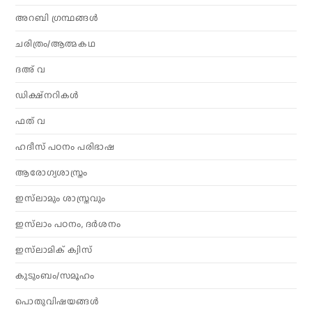
അറബി ഗ്രന്ഥങ്ങൾ
ചരിത്രം/ആത്മകഥ
ദഅ് വ
ഡിക്ഷ്നറികൾ
ഫത് വ
ഹദീസ് പഠനം പരിഭാഷ
ആരോഗ്യശാസ്ത്രം
ഇസ്‌ലാമും ശാസ്ത്രവും
ഇസ്‌ലാം പഠനം, ദർശനം
ഇസ്‌ലാമിക് ക്വിസ്
കുടുംബം/സമൂഹം
പൊതുവിഷയങ്ങൾ