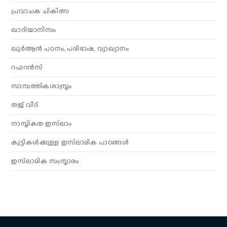
പ്രവാചക ചികിത്സ
ഖാദിയാനിസം
ഖുർആൻ പഠനം, പരിഭാഷ, വ്യാഖ്യാനം
റഫറൻസ്
സാമ്പത്തികശാസ്ത്രം
തജ് വീദ്
നാസ്തികത ഇസ്‌ലാം
കുട്ടികൾക്കുള്ള ഇസ്‌ലാമിക പാഠങ്ങൾ
ഇസ്‌ലാമിക സംസ്കാരം