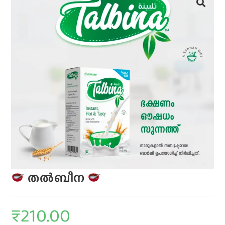
തൽബീന
₹
210.00