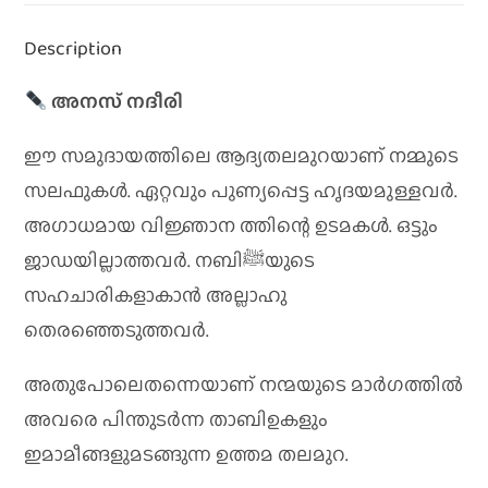
Description
അനസ് നദീരി
ഈ സമുദായത്തിലെ ആദ്യതലമുറയാണ് നമ്മുടെ
സലഫുകൾ. ഏറ്റവും പുണ്യപ്പെട്ട ഹൃദയമുള്ളവർ.
അഗാധമായ വിജ്ഞാന ത്തിന്റെ ഉടമകൾ. ഒട്ടും
ജാഡയില്ലാത്തവർ. നബിﷺയുടെ
സഹചാരികളാകാൻ അല്ലാഹു
തെരഞ്ഞെടുത്തവർ.
അതുപോലെതന്നെയാണ് നന്മയുടെ മാർഗത്തിൽ
അവരെ പിന്തുടർന്ന താബിഉകളും
ഇമാമീങ്ങളുമടങ്ങുന്ന ഉത്തമ തലമുറ.