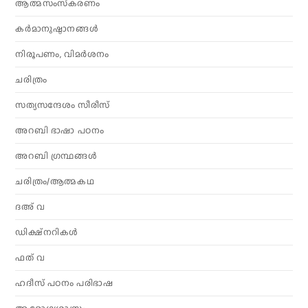
ആത്മസംസ്‌കരണം
കര്‍മാനുഷ്ഠാനങ്ങള്‍
നിരൂപണം, വിമര്‍ശനം
ചരിത്രം
സത്യസന്ദേശം സീരീസ്
അറബി ഭാഷാ പഠനം
അറബി ഗ്രന്ഥങ്ങൾ
ചരിത്രം/ആത്മകഥ
ദഅ് വ
ഡിക്ഷ്നറികൾ
ഫത് വ
ഹദീസ് പഠനം പരിഭാഷ