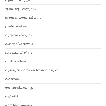
ആരോഗ്യശാസ്ത്രം
ഇസ്‌ലാമും ശാസ്ത്രവും
ഇസ്‌ലാം പഠനം, ദർശനം
ഇസ്‌ലാമിക് ക്വിസ്
കുടുംബം/സമൂഹം
പൊതുവിഷയങ്ങൾ
പ്രവാചക ചികിത്സ
ഖാദിയാനിസം
ഖുർആൻ പഠനം, പരിഭാഷ, വ്യാഖ്യാനം
റഫറൻസ്
സാമ്പത്തികശാസ്ത്രം
തജ് വീദ്
നാസ്തികത ഇസ്‌ലാം