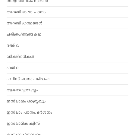
സത്യസന്ദേശം സീരീസ്
അറബി ഭാഷാ പഠനം
അറബി ഗ്രന്ഥങ്ങൾ
ചരിത്രം/ആത്മകഥ
ദഅ് വ
ഡിക്ഷ്നറികൾ
ഫത് വ
ഹദീസ് പഠനം പരിഭാഷ
ആരോഗ്യശാസ്ത്രം
ഇസ്‌ലാമും ശാസ്ത്രവും
ഇസ്‌ലാം പഠനം, ദർശനം
ഇസ്‌ലാമിക് ക്വിസ്
കുടുംബം/സമൂഹം