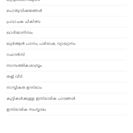
പൊതുവിഷയങ്ങൾ
പ്രവാചക ചികിത്സ
ഖാദിയാനിസം
ഖുർആൻ പഠനം, പരിഭാഷ, വ്യാഖ്യാനം
റഫറൻസ്
സാമ്പത്തികശാസ്ത്രം
തജ് വീദ്
നാസ്തികത ഇസ്‌ലാം
കുട്ടികൾക്കുള്ള ഇസ്‌ലാമിക പാഠങ്ങൾ
ഇസ്‌ലാമിക സംസ്കാരം