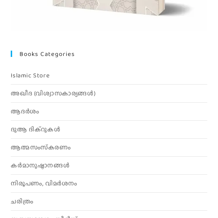
Books Categories
Islamic Store
അഖീദ (വിശ്വാസകാര്യങ്ങള്‍)
ആദര്‍ശം
ദുആ ദിക്റുകൾ
ആത്മസംസ്‌കരണം
കര്‍മാനുഷ്ഠാനങ്ങള്‍
നിരൂപണം, വിമര്‍ശനം
ചരിത്രം