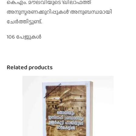
കെ.എം. മൗലവിയുടെ ‘ഖിലാഫത്ത്
അനുസ്മരണക്കുറിപ്പുകള്‍’ അനുബന്ധമായി
ചേര്‍ത്തിട്ടുണ്ട്.
106 പേജുകൾ
Related products