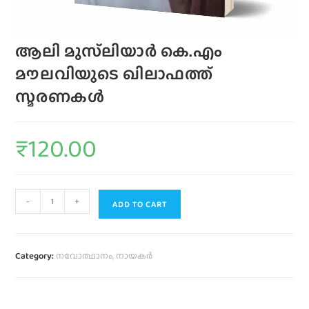
ആലി മുസ്‌ലിയാർ കെ.എം
മൗലവിയുടെ ഖിലാഫത്ത്
സ്മരണകൾ
₹
120.00
-
+
ADD TO CART
Category:
നവോത്ഥാനം, നായകർ