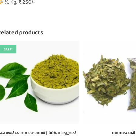
½. Kg. ₹ 250/-
Related products
SALE!
ഹെയർ ഹെന്ന പൗഡർ (100% നാച്ചുറൽ
സന്നാമാക്കി