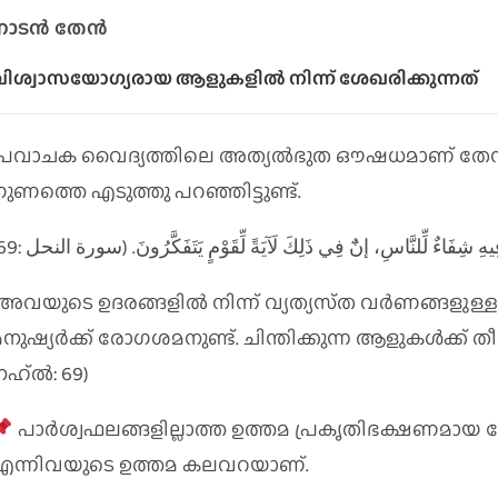
നാടൻ തേന്‍
ിശ്വാസയോഗ്യരായ ആളുകളില്‍ നിന്ന്‌ ശേഖരിക്കുന്നത്‌
പ്രവാചക വൈദ്യത്തിലെ അത്യൽഭുത ഔഷധമാണ്‌ തേന്
ഗുണത്തെ എടുത്തു പറഞ്ഞിട്ടുണ്ട്.
ِيهِ شِفَاءٌ لِّلنَّاسِ، إنٌٓ فِي ذَلِكَ لَآيَةً لِّقَوْمٍ يَتَفَكَّرُونَ. (سورة النحل :69
അവയുടെ ഉദരങ്ങളില്‍ നിന്ന്‌ വ്യത്യസ്‌ത വര്‍ണങ്ങളുള്ള
നുഷ്യര്‍ക്ക്‌ രോഗശമനുണ്ട്‌. ചിന്തിക്കുന്ന ആളുകള്‍ക്ക്‌ ത
ഹ്‌ല്‍: 69)
പാർശ്വഫലങ്ങളില്ലാത്ത ഉത്തമ പ്രകൃതിഭക്ഷണമായ തേൻ, 
എന്നിവയുടെ ഉത്തമ കലവറയാണ്.