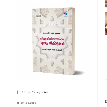
Books Categories
D
Islamic Store