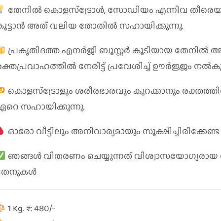
തേനിൽ കൊളസ്‌ട്രോൾ, സോഡിയം എന്നിവ തീരെയ
കൂട്ടാൻ അത് വലിയ തോതിൽ സഹായിക്കുന്നു.
പ്രകൃതിദത്ത എനർജി ബൂസ്റ്റർ കൂടിയായ തേനിൽ അടങ
രക്തപ്രവാഹത്തിൽ നേരിട്ട് പ്രവേശിച്ച് ഊർജ്ജം നൽകുന
കൊളസ്ട്രോളും ശരീരഭാരവും കുറക്കാനും രക്തത്
ഏറെ സഹായിക്കുന്നു.
ഓരോ വീട്ടിലും അനിവാര്യമായും സൂക്ഷിച്ചിരിക്കേണ
ഞങ്ങൾ വിതരണം ചെയ്യുന്നത് വിശ്വാസയോഗ്യരായ ആളുക
തേനുകൾ
1 Kg. ₹: 480/-