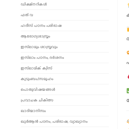
ഡിക്ഷ്നറികൾ
ഫത് വ
ഹദീസ് പഠനം പരിഭാഷ
ആരോഗ്യശാസ്ത്രം
ഇസ്‌ലാമും ശാസ്ത്രവും
ഇസ്‌ലാം പഠനം, ദർശനം
ഇസ്‌ലാമിക് ക്വിസ്
കുടുംബം/സമൂഹം
പൊതുവിഷയങ്ങൾ
പ്രവാചക ചികിത്സ
ഖാദിയാനിസം
ഖുർആൻ പഠനം, പരിഭാഷ, വ്യാഖ്യാനം