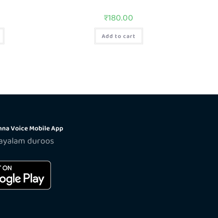
₹
180.00
Add to cart
na Voice Mobile App
layalam duroos