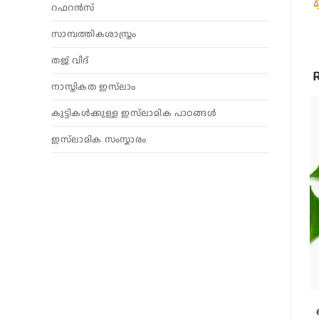
റഫറൻസ്
സാമ്പത്തികശാസ്ത്രം
തജ് വീദ്
നാസ്തികത ഇസ്‌ലാം
കുട്ടികൾക്കുള്ള ഇസ്‌ലാമിക പാഠങ്ങൾ
ഇസ്‌ലാമിക സംസ്കാരം