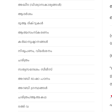
അഖീദ (വിശ്വാസകാര്യങ്ങള്‍)
ആദര്‍ശം
വ
ദുആ ദിക്റുകൾ
ആത്മസംസ്‌കരണം
കര്‍മാനുഷ്ഠാനങ്ങള്‍
നിരൂപണം, വിമര്‍ശനം
ചരിത്രം
“
സത്യസന്ദേശം സീരീസ്
മ
അറബി ഭാഷാ പഠനം
ന
അറബി ഗ്രന്ഥങ്ങൾ
ചരിത്രം/ആത്മകഥ
ദഅ് വ