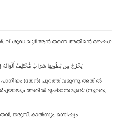
‍. വിശുദ്ധ ഖുര്‍ആൻ തന്നെ അതിന്റെ ഔഷധ
يَخْرُجُ مِن بُطُونِهَا شَرَابٌ مُّخْتَلِفٌ أَلْوَانُهُ ف)
 പാനീയം (തേന്‍) പുറത്ത്‌ വരുന്നു. അതില്‍
ീര്‍ച്ചയായും അതില്‍ ദൃഷ്‌ടാന്തമുണ്ട്‌.” (സൂറതു
ഇരുമ്പ്, കാല്‍സ്യം, മഗ്നീഷ്യം