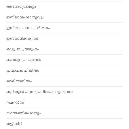
ആരോഗ്യശാസ്ത്രം
ഇസ്‌ലാമും ശാസ്ത്രവും
ഇസ്‌ലാം പഠനം, ദർശനം
ഇസ്‌ലാമിക് ക്വിസ്
കുടുംബം/സമൂഹം
പൊതുവിഷയങ്ങൾ
പ്രവാചക ചികിത്സ
ഖാദിയാനിസം
ഖുർആൻ പഠനം, പരിഭാഷ, വ്യാഖ്യാനം
റഫറൻസ്
സാമ്പത്തികശാസ്ത്രം
തജ് വീദ്