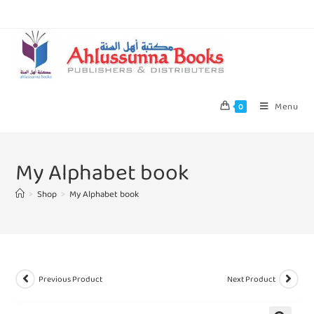
Menu
0
My Alphabet book
>
Shop
>
My Alphabet book
Previous Product
Next Product