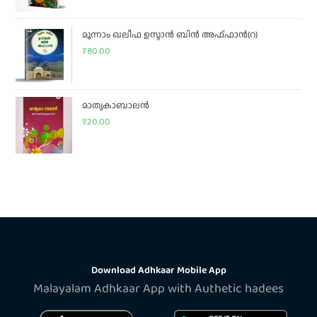
മൂന്നാം ഖലീഫ ഉസ്മാൻ ബിൻ അഫ്ഫാൻ(റ)
₹
80.00
മാതൃകാബാലൻ
₹
20.00
Download Adhkaar Mobile App
Malayalam Adhkaar App with Authetic hadees