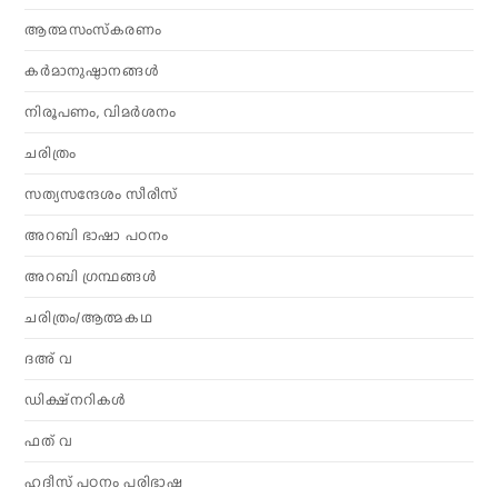
ആത്മസംസ്‌കരണം
കര്‍മാനുഷ്ഠാനങ്ങള്‍
നിരൂപണം, വിമര്‍ശനം
ചരിത്രം
സത്യസന്ദേശം സീരീസ്
അറബി ഭാഷാ പഠനം
അറബി ഗ്രന്ഥങ്ങൾ
ചരിത്രം/ആത്മകഥ
ദഅ് വ
ഡിക്ഷ്നറികൾ
ഫത് വ
ഹദീസ് പഠനം പരിഭാഷ