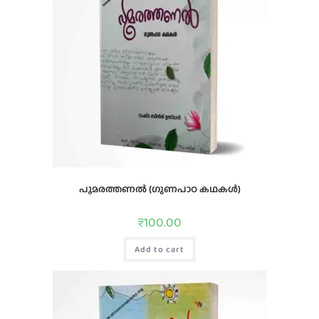
പൂമരത്തണൽ (ഗുണപാഠ കഥകൾ)
₹
100.00
Add to cart