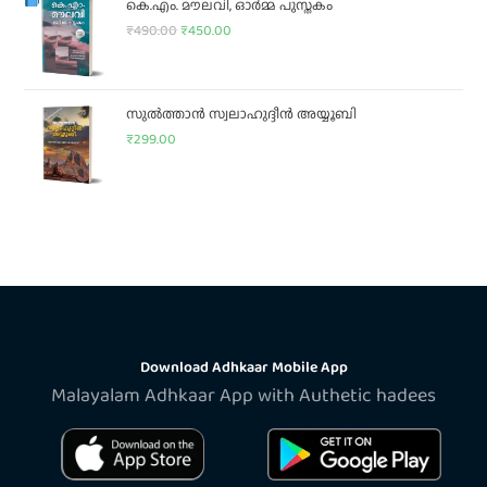
കെ.എം. മൗലവി, ഓർമ്മ പുസ്തകം
₹
490.00
₹
450.00
സുൽത്താൻ സ്വലാഹുദ്ദീൻ അയ്യൂബി
₹
299.00
Download Adhkaar Mobile App
Malayalam Adhkaar App with Authetic hadees