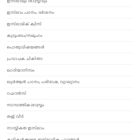
ഇസ്‌ലാമും ശാസ്ത്രവും
ഇസ്‌ലാം പഠനം, ദർശനം
ഇസ്‌ലാമിക് ക്വിസ്
കുടുംബം/സമൂഹം
പൊതുവിഷയങ്ങൾ
പ്രവാചക ചികിത്സ
ഖാദിയാനിസം
ഖുർആൻ പഠനം, പരിഭാഷ, വ്യാഖ്യാനം
റഫറൻസ്
സാമ്പത്തികശാസ്ത്രം
തജ് വീദ്
നാസ്തികത ഇസ്‌ലാം
കുട്ടികൾക്കുള്ള ഇസ്‌ലാമിക പാഠങ്ങൾ