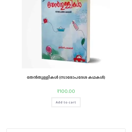
തേൻതുള്ളികൾ (സാരോപദേശ കഥകൾ)
₹
100.00
Add to cart