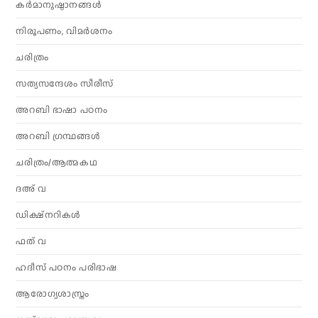
കര്‍മാനുഷ്ഠാനങ്ങള്‍
നിരൂപണം, വിമര്‍ശനം
ചരിത്രം
സത്യസന്ദേശം സീരീസ്
അറബി ഭാഷാ പഠനം
അറബി ഗ്രന്ഥങ്ങൾ
ചരിത്രം/ആത്മകഥ
ദഅ് വ
ഡിക്ഷ്നറികൾ
ഫത് വ
ഹദീസ് പഠനം പരിഭാഷ
ആരോഗ്യശാസ്ത്രം