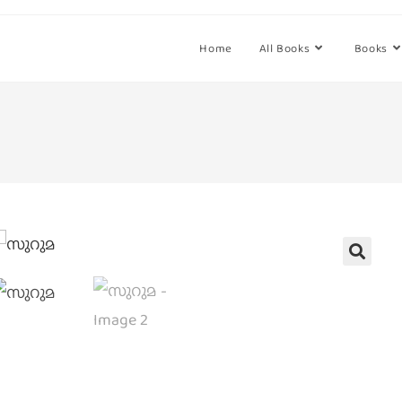
Home
All Books
Books
🔍