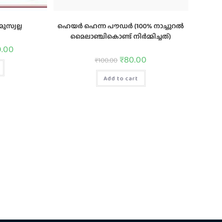
ുസ്വല്ല
ഹെയർ ഹെന്ന പൗഡർ (100% നാച്ചുറൽ
മൈലാഞ്ചികൊണ്ട് നിർമ്മിച്ചത്)
0.00
₹
80.00
₹
100.00
Add to cart