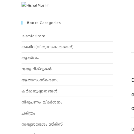
Books Categories
Islamic Store
അഖീദ (വിശ്വാസകാര്യങ്ങള്‍)
ആദര്‍ശം
ദുആ ദിക്റുകൾ
D
ആത്മസംസ്‌കരണം
കര്‍മാനുഷ്ഠാനങ്ങള്‍
നിരൂപണം, വിമര്‍ശനം
അ
ചരിത്രം
സത്യസന്ദേശം സീരീസ്