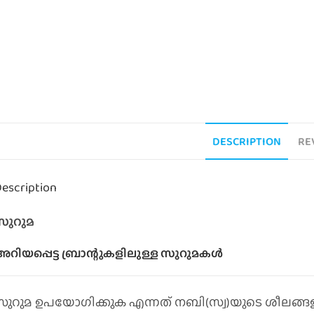
DESCRIPTION
RE
escription
സുറുമ
റിയപ്പെട്ട ബ്രാന്റുകളിലുള്ള സുറുമകള്‍
സുറുമ ഉപയോഗിക്കുക എന്നത്‌ നബി(സ്വ)യുടെ ശീലങ്ങളില്‍