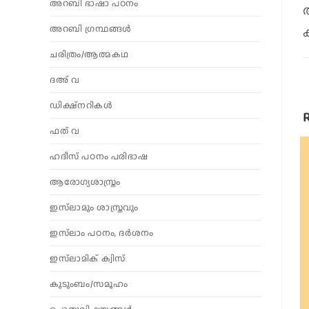
അറബി ഭാഷാ പഠനം
അറബി ഗ്രന്ഥങ്ങൾ
ചരിത്രം/ആത്മകഥ
ദഅ് വ
ഡിക്ഷ്നറികൾ
ഫത് വ
ഹദീസ് പഠനം പരിഭാഷ
ആരോഗ്യശാസ്ത്രം
ഇസ്‌ലാമും ശാസ്ത്രവും
ഇസ്‌ലാം പഠനം, ദർശനം
ഇസ്‌ലാമിക് ക്വിസ്
കുടുംബം/സമൂഹം