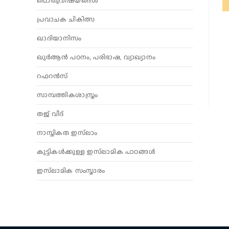
പൊതുവിഷയങ്ങൾ
പ്രവാചക ചികിത്സ
ഖാദിയാനിസം
ഖുർആൻ പഠനം, പരിഭാഷ, വ്യാഖ്യാനം
റഫറൻസ്
സാമ്പത്തികശാസ്ത്രം
തജ് വീദ്
നാസ്തികത ഇസ്‌ലാം
കുട്ടികൾക്കുള്ള ഇസ്‌ലാമിക പാഠങ്ങൾ
ഇസ്‌ലാമിക സംസ്കാരം