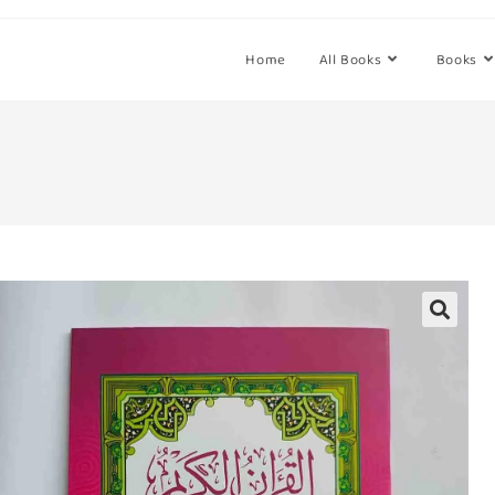
Home
All Books
Books