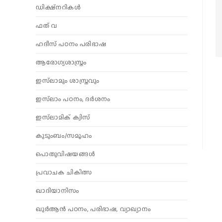
ഡിക്ഷ്നറികൾ
ഫത് വ
ഹദീസ് പഠനം പരിഭാഷ
ആരോഗ്യശാസ്ത്രം
ഇസ്‌ലാമും ശാസ്ത്രവും
ഇസ്‌ലാം പഠനം, ദർശനം
ഇസ്‌ലാമിക് ക്വിസ്
കുടുംബം/സമൂഹം
പൊതുവിഷയങ്ങൾ
പ്രവാചക ചികിത്സ
ഖാദിയാനിസം
ഖുർആൻ പഠനം, പരിഭാഷ, വ്യാഖ്യാനം