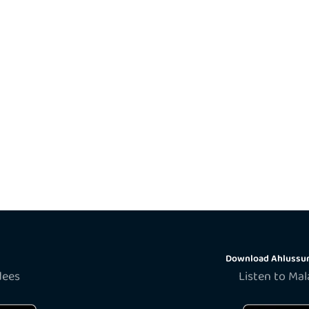
Download Ahlussun
dees
Listen to Ma