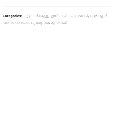
Categories:
കുട്ടികൾക്കുള്ള ഇസ്‌ലാമിക പാഠങ്ങൾ
,
ഖുർആൻ
പഠനം പരിഭാഷ, വ്യാഖ്യാനം
,
മുസ്ഹഫ്