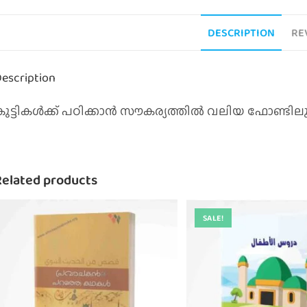
DESCRIPTION
RE
escription
കുട്ടികൾക്ക് പഠിക്കാൻ സൗകര്യത്തിൽ വലിയ ഫോണ്ടില
Related products
SALE!