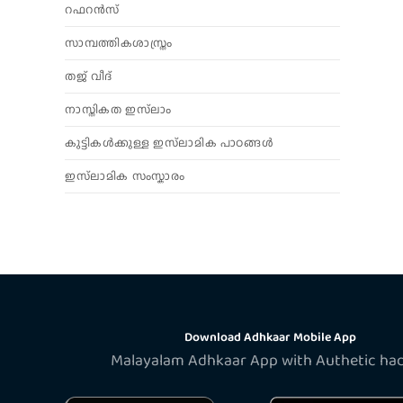
റഫറൻസ്
സാമ്പത്തികശാസ്ത്രം
തജ് വീദ്
നാസ്തികത ഇസ്‌ലാം
കുട്ടികൾക്കുള്ള ഇസ്‌ലാമിക പാഠങ്ങൾ
ഇസ്‌ലാമിക സംസ്കാരം
Download Adhkaar Mobile App
Malayalam Adhkaar App with Authetic ha