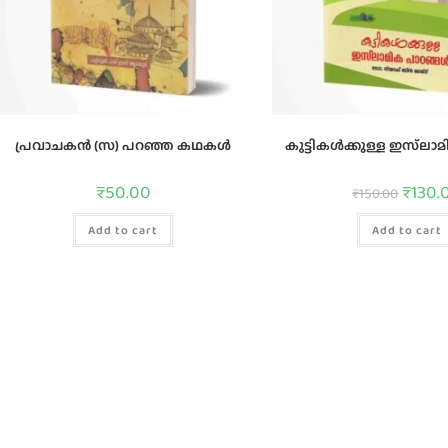
പ്രവാചകൻ (സ) പറഞ്ഞ കഥകൾ
കുട്ടികൾക്കുള്ള ഇസ്‌ലാമ
₹
50.00
₹
130.
₹
150.00
Add to cart
Add to cart