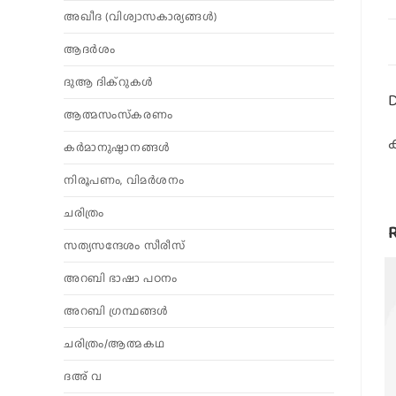
അഖീദ (വിശ്വാസകാര്യങ്ങള്‍)
ആദര്‍ശം
ദുആ ദിക്റുകൾ
D
ആത്മസംസ്‌കരണം
കര്‍മാനുഷ്ഠാനങ്ങള്‍
നിരൂപണം, വിമര്‍ശനം
ചരിത്രം
സത്യസന്ദേശം സീരീസ്
അറബി ഭാഷാ പഠനം
അറബി ഗ്രന്ഥങ്ങൾ
ചരിത്രം/ആത്മകഥ
ദഅ് വ