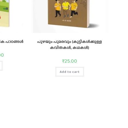
ിക പാഠങ്ങള്‍
പുഴയും പൂമരവും (കുട്ടികൾക്കുള്ള
കവിതകൾ, കഥകൾ)
00
₹
25.00
Add to cart