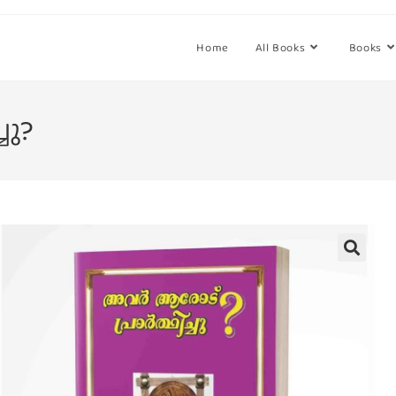
Home
All Books
Books
ചു?