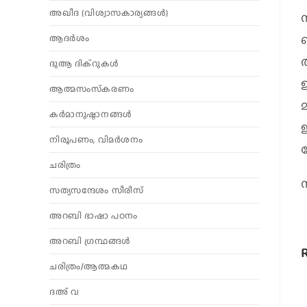
അഖീദ (വിശ്വാസകാര്യങ്ങള്‍)
ആദര്‍ശം
ദുആ ദിക്റുകൾ
ഉ
ആത്മസംസ്‌കരണം
കര്‍മാനുഷ്ഠാനങ്ങള്‍
നിരൂപണം, വിമര്‍ശനം
ചരിത്രം
ന
സത്യസന്ദേശം സീരീസ്
അറബി ഭാഷാ പഠനം
അറബി ഗ്രന്ഥങ്ങൾ
ചരിത്രം/ആത്മകഥ
ദഅ് വ