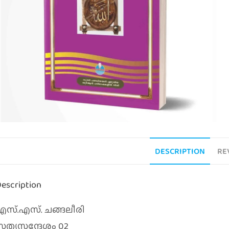
DESCRIPTION
RE
escription
എസ്‌.എസ്‌. ചങ്ങലീരി
സത്യസന്ദേശം 02