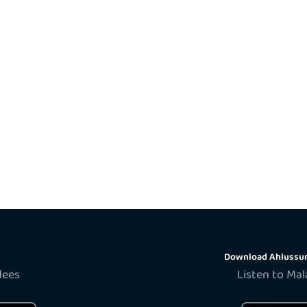
Download Ahlussun
dees
Listen to Ma