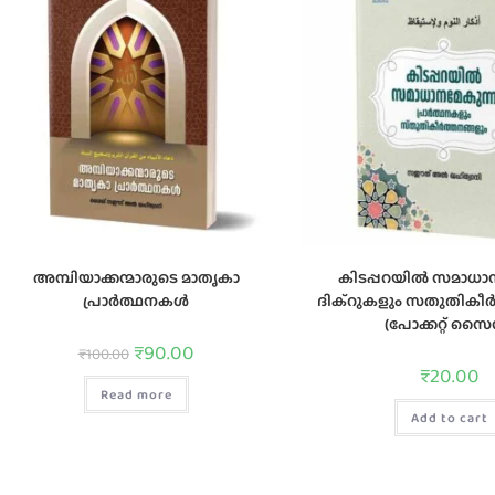
അമ്പിയാക്കന്മാരുടെ മാതൃകാ
കിടപ്പറയില്‍ സമാധാ
പ്രാര്‍ത്ഥനകൾ
ദിക്‌റുകളും സതുതികീര്
(പോക്കറ്റ് സൈ
₹
90.00
₹
100.00
₹
20.00
Read more
Add to cart