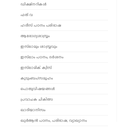
ഡിക്ഷ്നറികൾ
ഫത് വ
ഹദീസ് പഠനം പരിഭാഷ
ആരോഗ്യശാസ്ത്രം
ഇസ്‌ലാമും ശാസ്ത്രവും
ഇസ്‌ലാം പഠനം, ദർശനം
ഇസ്‌ലാമിക് ക്വിസ്
കുടുംബം/സമൂഹം
പൊതുവിഷയങ്ങൾ
പ്രവാചക ചികിത്സ
ഖാദിയാനിസം
ഖുർആൻ പഠനം, പരിഭാഷ, വ്യാഖ്യാനം