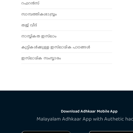
റഫറൻസ്
സാമ്പത്തികശാസ്ത്രം
തജ് വീദ്
നാസ്തികത ഇസ്‌ലാം
കുട്ടികൾക്കുള്ള ഇസ്‌ലാമിക പാഠങ്ങൾ
ഇസ്‌ലാമിക സംസ്കാരം
Download Adhkaar Mobile App
Malayalam Adhkaar App with Authetic ha