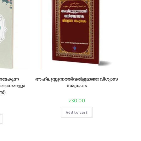
നമേകുന്ന
അഹ്‌ലുസ്സുന്നത്തിവല്‍ജമാഅഃ വിശ്വാസ
‍ത്തനങ്ങളും
സംഗ്രഹം
സ്)
₹
30.00
Add to cart