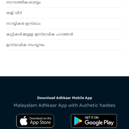
സാമ്പത്തികശാസ്ത്രം
തജ് വീദ്
നാസ്തികത ഇസ്‌ലാം
കുട്ടികൾക്കുള്ള ഇസ്‌ലാമിക പാഠങ്ങൾ
ഇസ്‌ലാമിക സംസ്കാരം
Download Adhkaar Mobile App
Malayalam Adhkaar App with Authetic hadees