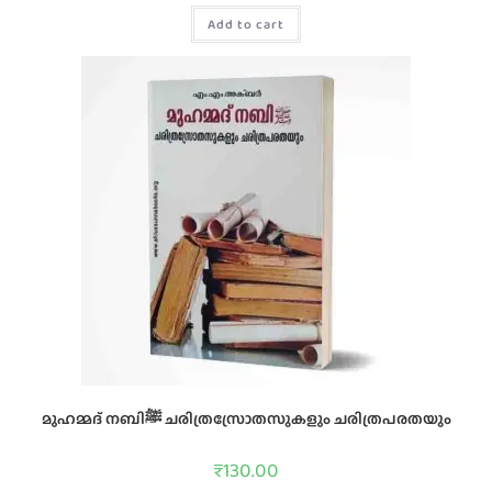
Add to cart
മുഹമ്മദ്‌ നബിﷺ ചരിത്രസ്രോതസുകളും ചരിത്രപരതയും
₹
130.00