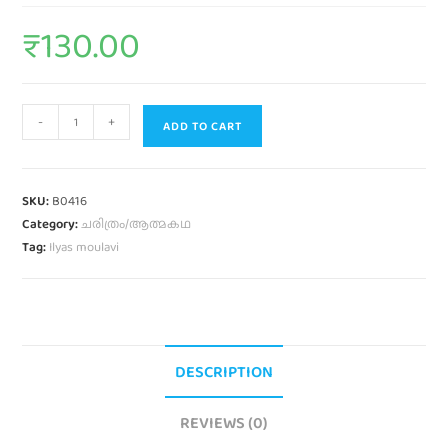
₹
130.00
-
+
ADD TO CART
SKU:
B0416
Category:
ചരിത്രം/ആത്മകഥ
Tag:
Ilyas moulavi
DESCRIPTION
REVIEWS (0)