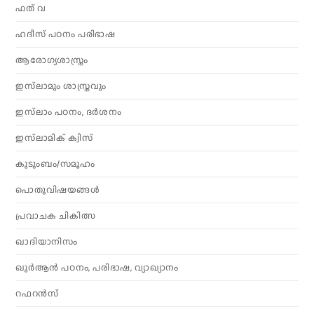
ഫത് വ
ഹദീസ് പഠനം പരിഭാഷ
ആരോഗ്യശാസ്ത്രം
ഇസ്‌ലാമും ശാസ്ത്രവും
ഇസ്‌ലാം പഠനം, ദർശനം
ഇസ്‌ലാമിക് ക്വിസ്
കുടുംബം/സമൂഹം
പൊതുവിഷയങ്ങൾ
പ്രവാചക ചികിത്സ
ഖാദിയാനിസം
ഖുർആൻ പഠനം, പരിഭാഷ, വ്യാഖ്യാനം
റഫറൻസ്