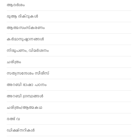
ആദര്‍ശം
ദുആ ദിക്റുകൾ
ആത്മസംസ്‌കരണം
കര്‍മാനുഷ്ഠാനങ്ങള്‍
നിരൂപണം, വിമര്‍ശനം
ചരിത്രം
സത്യസന്ദേശം സീരീസ്
അറബി ഭാഷാ പഠനം
അറബി ഗ്രന്ഥങ്ങൾ
ചരിത്രം/ആത്മകഥ
ദഅ് വ
ഡിക്ഷ്നറികൾ