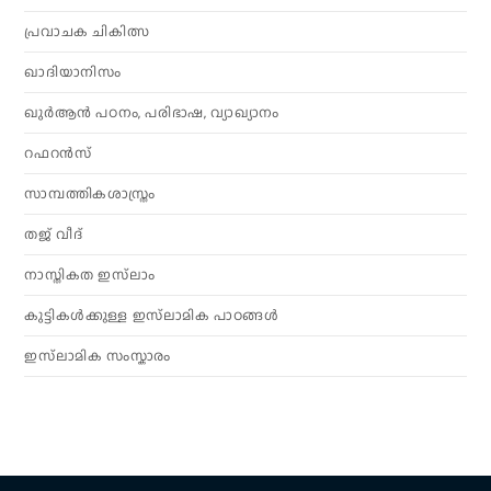
പ്രവാചക ചികിത്സ
ഖാദിയാനിസം
ഖുർആൻ പഠനം, പരിഭാഷ, വ്യാഖ്യാനം
റഫറൻസ്
സാമ്പത്തികശാസ്ത്രം
തജ് വീദ്
നാസ്തികത ഇസ്‌ലാം
കുട്ടികൾക്കുള്ള ഇസ്‌ലാമിക പാഠങ്ങൾ
ഇസ്‌ലാമിക സംസ്കാരം