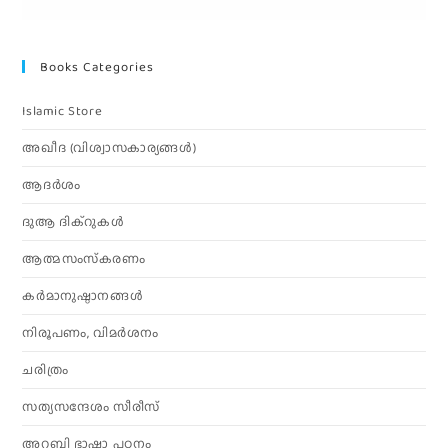
Books Categories
Islamic Store
അഖീദ (വിശ്വാസകാര്യങ്ങള്‍)
ആദര്‍ശം
ദുആ ദിക്റുകൾ
ആത്മസംസ്‌കരണം
കര്‍മാനുഷ്ഠാനങ്ങള്‍
നിരൂപണം, വിമര്‍ശനം
ചരിത്രം
സത്യസന്ദേശം സീരീസ്
അറബി ഭാഷാ പഠനം