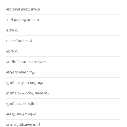
അറബി ഗ്രന്ഥങ്ങൾ
ചരിത്രം/ആത്മകഥ
ദഅ് വ
ഡിക്ഷ്നറികൾ
ഫത് വ
ഹദീസ് പഠനം പരിഭാഷ
ആരോഗ്യശാസ്ത്രം
ഇസ്‌ലാമും ശാസ്ത്രവും
ഇസ്‌ലാം പഠനം, ദർശനം
ഇസ്‌ലാമിക് ക്വിസ്
കുടുംബം/സമൂഹം
പൊതുവിഷയങ്ങൾ