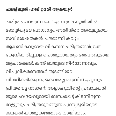
ഫദള്ലുൽ ഹഖ് ഉമരി ആമയൂർ
‘ചരിത്രം പറയുന്ന മക്ക’ എന്ന ഈ കൃതിയിൽ
മക്കയ്ക്കുള്ള പ്രാധാന്യം, അതിൻ്റെ അതുല്യമായ
സവിശേഷതകൾ, പൗരാണി കവും
ആധുനികവുമായ വികസന ചരിത്രങ്ങൾ, മക്ക
കേന്ദ്രീക രിച്ചുള്ള പൊതുവായതും മതപരവുമായ
ആചാരങ്ങൾ, കഅ് ബയുടെ നിർമ്മാണവും,
വിപുലീകരണങ്ങൾ തുടങ്ങിയവ
വിശദീകരിക്കുന്നു. മക്ക അല്ലാഹുവിന് ഏറ്റവും
പ്രിയപ്പെട്ട നാടാണ്; അല്ലാഹുവിന്റെ പ്രവാചകൻ
യുടെ ഹൃദയവുമായി ബന്ധപ്പെട്ട് കിടന്നിരുന്ന
രാജ്യവും. ചരിത്രമുറങ്ങുന്ന പുണ്യഭൂമിയുടെ
കഥകൾ കൗതു കത്തോടെ വായിക്കാം.