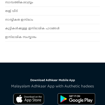
സാമ്പത്തികശാസ്ത്രം
തജ് വീദ്
നാസ്തികത ഇസ്‌ലാം
കുട്ടികൾക്കുള്ള ഇസ്‌ലാമിക പാഠങ്ങൾ
ഇസ്‌ലാമിക സംസ്കാരം
Download Adhkaar Mobile App
Malayalam Adhkaar App with Authetic hadees