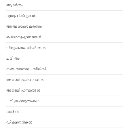
ആദര്‍ശം
ദുആ ദിക്റുകൾ
ആത്മസംസ്‌കരണം
കര്‍മാനുഷ്ഠാനങ്ങള്‍
നിരൂപണം, വിമര്‍ശനം
ചരിത്രം
സത്യസന്ദേശം സീരീസ്
അറബി ഭാഷാ പഠനം
അറബി ഗ്രന്ഥങ്ങൾ
ചരിത്രം/ആത്മകഥ
ദഅ് വ
ഡിക്ഷ്നറികൾ