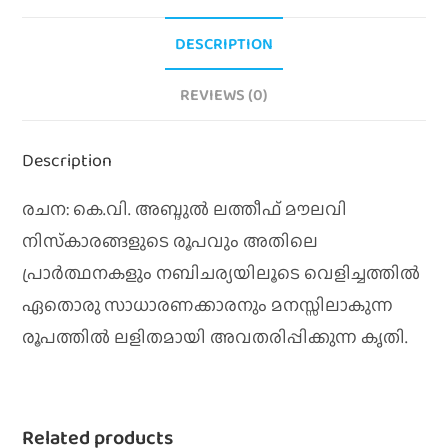
DESCRIPTION
REVIEWS (0)
Description
രചന: കെ.വി. അബ്ദുൽ ലത്തീഫ് മൗലവി
നിസ്‌കാരങ്ങളുടെ രൂപവും അതിലെ
പ്രാര്‍ത്ഥനകളും നബിചര്യയിലൂടെ വെളിച്ചത്തില്‍
ഏതൊരു സാധാരണക്കാരനും മനസ്സിലാകുന്ന
രൂപത്തില്‍ ലളിതമായി അവതരിപ്പിക്കുന്ന കൃതി.
Related products