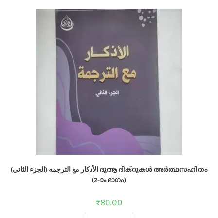
الأذكار مع الترجمه (الجزء الثاني) ദുആ ദിക്റുകൾ അർത്ഥസഹിതം
(2-ാം ഭാഗം)
₹
80.00