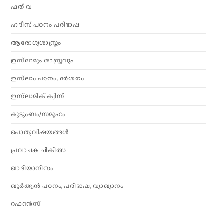
ഫത് വ
ഹദീസ് പഠനം പരിഭാഷ
ആരോഗ്യശാസ്ത്രം
ഇസ്‌ലാമും ശാസ്ത്രവും
ഇസ്‌ലാം പഠനം, ദർശനം
ഇസ്‌ലാമിക് ക്വിസ്
കുടുംബം/സമൂഹം
പൊതുവിഷയങ്ങൾ
പ്രവാചക ചികിത്സ
ഖാദിയാനിസം
ഖുർആൻ പഠനം, പരിഭാഷ, വ്യാഖ്യാനം
റഫറൻസ്