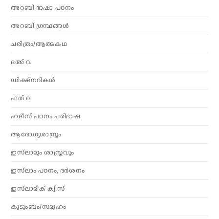
അറബി ഭാഷാ പഠനം
അറബി ഗ്രന്ഥങ്ങൾ
ചരിത്രം/ആത്മകഥ
ദഅ് വ
ഡിക്ഷ്നറികൾ
ഫത് വ
ഹദീസ് പഠനം പരിഭാഷ
ആരോഗ്യശാസ്ത്രം
ഇസ്‌ലാമും ശാസ്ത്രവും
ഇസ്‌ലാം പഠനം, ദർശനം
ഇസ്‌ലാമിക് ക്വിസ്
കുടുംബം/സമൂഹം