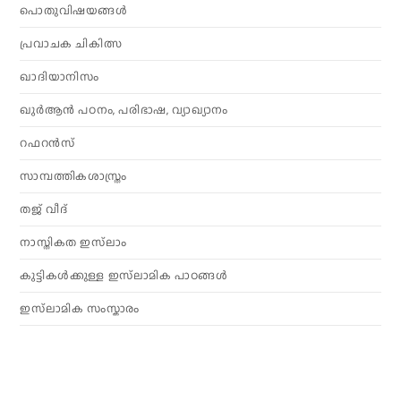
പൊതുവിഷയങ്ങൾ
പ്രവാചക ചികിത്സ
ഖാദിയാനിസം
ഖുർആൻ പഠനം, പരിഭാഷ, വ്യാഖ്യാനം
റഫറൻസ്
സാമ്പത്തികശാസ്ത്രം
തജ് വീദ്
നാസ്തികത ഇസ്‌ലാം
കുട്ടികൾക്കുള്ള ഇസ്‌ലാമിക പാഠങ്ങൾ
ഇസ്‌ലാമിക സംസ്കാരം