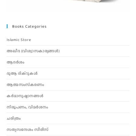
Books Categories
Islamic Store
അഖീദ (വിശ്വാസകാര്യങ്ങള്‍)
ആദര്‍ശം
ദുആ ദിക്റുകൾ
ആത്മസംസ്‌കരണം
കര്‍മാനുഷ്ഠാനങ്ങള്‍
നിരൂപണം, വിമര്‍ശനം
ചരിത്രം
സത്യസന്ദേശം സീരീസ്