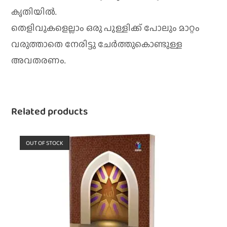
കൃതിയിൽ.
തെളിവുകളെല്ലാം ഒരു പുള്ളിക്ക് പോലും മാറ്റം
വരുത്താതെ നേരിട്ടു ചേർത്തുകൊണ്ടുള്ള
അവതരണം.
Related products
OUT OF STOCK