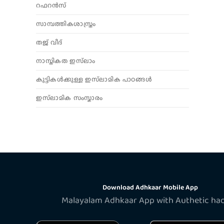
റഫറൻസ്
സാമ്പത്തികശാസ്ത്രം
തജ് വീദ്
നാസ്തികത ഇസ്‌ലാം
കുട്ടികൾക്കുള്ള ഇസ്‌ലാമിക പാഠങ്ങൾ
ഇസ്‌ലാമിക സംസ്കാരം
Download Adhkaar Mobile App
Malayalam Adhkaar App with Authetic ha