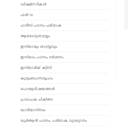
ഡിക്ഷ്നറികൾ
ഫത് വ
ഹദീസ് പഠനം പരിഭാഷ
ആരോഗ്യശാസ്ത്രം
ഇസ്‌ലാമും ശാസ്ത്രവും
ഇസ്‌ലാം പഠനം, ദർശനം
ഇസ്‌ലാമിക് ക്വിസ്
കുടുംബം/സമൂഹം
പൊതുവിഷയങ്ങൾ
പ്രവാചക ചികിത്സ
ഖാദിയാനിസം
ഖുർആൻ പഠനം, പരിഭാഷ, വ്യാഖ്യാനം