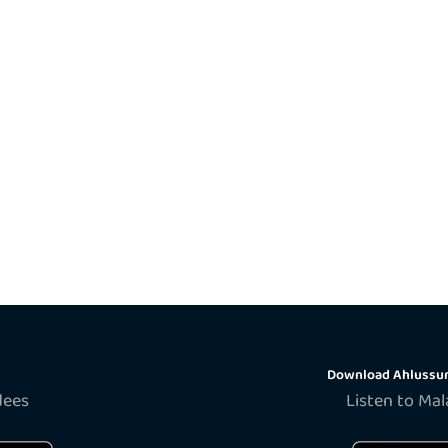
Download Ahlussun
dees
Listen to Ma