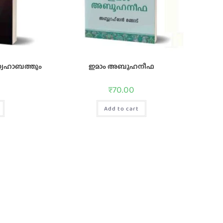
്വഹാബത്തും
ഇമാം അബൂഹനീഫ
₹
70.00
Add to cart