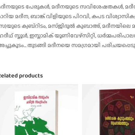
മദീനയുടെ പേരുകൾ, മദീനയുടെ സവിശേഷതകൾ, മദീന പലാ
മാറിയ മദീന, ബാങ്ക് വിളിയുടെ പിറവി, കപട വിശ്വാസി
(സ)യുടെ ക്വബ്റിടം, മസ്ജിദുൽ കുബാഅ്, മദീനയിലെ മ
ഹദീഥ് സ്കൂൾ, ഇസ്ലാമിക് യൂണിവേഴ്സിറ്റി, ധർമ്മപരിപ
അച്ചുകൂടം… തുടങ്ങി മദീനയെ സമഗ്രമായി പരിചയപ്പെടുത
Related products