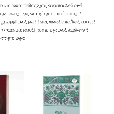
യനത്തിനുമുമ്പ്, മാറ്റങ്ങൾക്ക് വഴി
കളും യഹൂദരും, മസ്ജിദുന്നബവി, റസൂൽ
റ്റു പള്ളികൾ, ഉഹ്ദ് മല, അൽ ബഖീഅ്, ദാറുൽ
ാലന സ്ഥാപനങ്ങൾ,| ഗ്രന്ഥപ്പുരകൾ, കുർആൻ
്തുന്ന കൃതി.