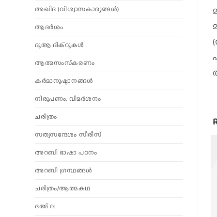
അഖീദ (വിശ്വാസകാര്യങ്ങള്‍)
ആദര്‍ശം
ദുആ ദിക്റുകൾ
ആത്മസംസ്‌കരണം
കര്‍മാനുഷ്ഠാനങ്ങള്‍
നിരൂപണം, വിമര്‍ശനം
ചരിത്രം
സത്യസന്ദേശം സീരീസ്
അറബി ഭാഷാ പഠനം
അറബി ഗ്രന്ഥങ്ങൾ
ചരിത്രം/ആത്മകഥ
ദഅ് വ