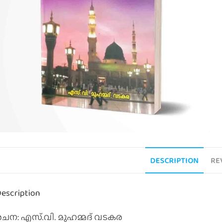
DESCRIPTION
RE
escription
രചന: എസ്.വി. മുഹമ്മദ് വടകര