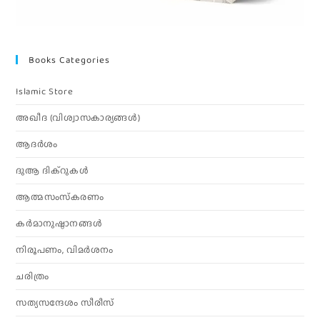
Books Categories
Islamic Store
അഖീദ (വിശ്വാസകാര്യങ്ങള്‍)
ആദര്‍ശം
ദുആ ദിക്റുകൾ
ആത്മസംസ്‌കരണം
കര്‍മാനുഷ്ഠാനങ്ങള്‍
നിരൂപണം, വിമര്‍ശനം
ചരിത്രം
സത്യസന്ദേശം സീരീസ്