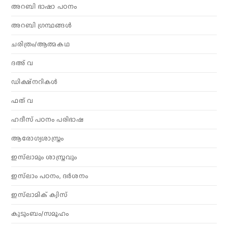
അറബി ഭാഷാ പഠനം
അറബി ഗ്രന്ഥങ്ങൾ
ചരിത്രം/ആത്മകഥ
ദഅ് വ
ഡിക്ഷ്നറികൾ
ഫത് വ
ഹദീസ് പഠനം പരിഭാഷ
ആരോഗ്യശാസ്ത്രം
ഇസ്‌ലാമും ശാസ്ത്രവും
ഇസ്‌ലാം പഠനം, ദർശനം
ഇസ്‌ലാമിക് ക്വിസ്
കുടുംബം/സമൂഹം