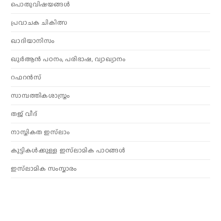
പൊതുവിഷയങ്ങൾ
പ്രവാചക ചികിത്സ
ഖാദിയാനിസം
ഖുർആൻ പഠനം, പരിഭാഷ, വ്യാഖ്യാനം
റഫറൻസ്
സാമ്പത്തികശാസ്ത്രം
തജ് വീദ്
നാസ്തികത ഇസ്‌ലാം
കുട്ടികൾക്കുള്ള ഇസ്‌ലാമിക പാഠങ്ങൾ
ഇസ്‌ലാമിക സംസ്കാരം