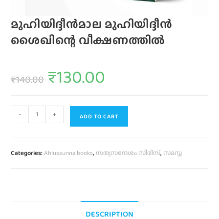
മുഹിയിദ്ദീൻമാല മുഹിയിദ്ദീൻ
ശൈഖിന്റെ വീക്ഷണത്തിൽ
₹
130.00
₹
140.00
-
+
ADD TO CART
Categories:
Ahlussunna books
,
സത്യസന്ദേശം സീരീസ്
,
സമസ്ത
DESCRIPTION