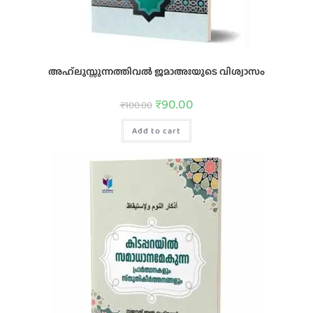
അഹ്‌ലുസ്സുന്നത്തിവല്‍ ജമാഅഃയുടെ വിശ്വാസം
₹
90.00
₹
100.00
Add to cart