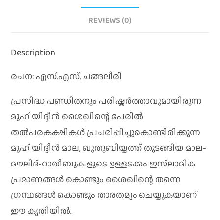
REVIEWS (0)
Description
രചന: എസ്.എസ്. ചങ്ങലീരി
പ്രസിദ്ധ പണ്ഡിതനും പരിഷ്കർത്താവുമായിരുന്ന
മുഹ് യിദ്ദീൻ ശൈഖിന്റെ പേരിൽ
തൽപരകക്ഷികൾ പ്രചരിപ്പിച്ചുകൊണ്ടിരിക്കുന്ന
മുഹ് യിദ്ദീൻ മാല, ഖുതുബിയ്യത്ത് തുടങ്ങിയ മാല-
മൗലിദ്-റാതീബുക ളുടെ ഉള്ളടക്കം ഇസ്‌ലാമിക
പ്രമാണങ്ങൾ കൊണ്ടും ശൈഖിന്റെ തന്നെ
ഗ്രന്ഥങ്ങൾ കൊണ്ടും താരതമ്യം ചെയ്യുകയാണ്
ഈ കൃതിയിൽ.