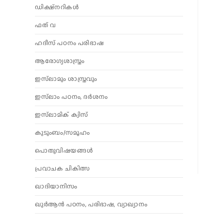
ഡിക്ഷ്നറികൾ
ഫത് വ
ഹദീസ് പഠനം പരിഭാഷ
ആരോഗ്യശാസ്ത്രം
ഇസ്‌ലാമും ശാസ്ത്രവും
ഇസ്‌ലാം പഠനം, ദർശനം
ഇസ്‌ലാമിക് ക്വിസ്
കുടുംബം/സമൂഹം
പൊതുവിഷയങ്ങൾ
പ്രവാചക ചികിത്സ
ഖാദിയാനിസം
ഖുർആൻ പഠനം, പരിഭാഷ, വ്യാഖ്യാനം