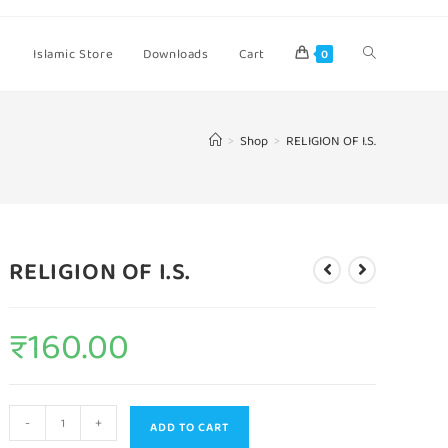
Islamic Store
Downloads
Cart
0
>
Shop
>
RELIGION OF I.S.
RELIGION OF I.S.
₹
160.00
-
+
ADD TO CART