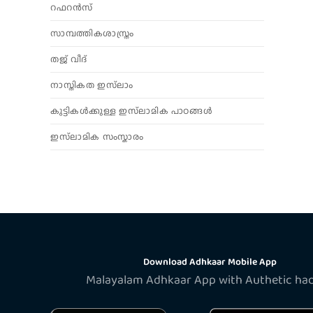
റഫറൻസ്
സാമ്പത്തികശാസ്ത്രം
തജ് വീദ്
നാസ്തികത ഇസ്‌ലാം
കുട്ടികൾക്കുള്ള ഇസ്‌ലാമിക പാഠങ്ങൾ
ഇസ്‌ലാമിക സംസ്കാരം
Download Adhkaar Mobile App
Malayalam Adhkaar App with Authetic ha