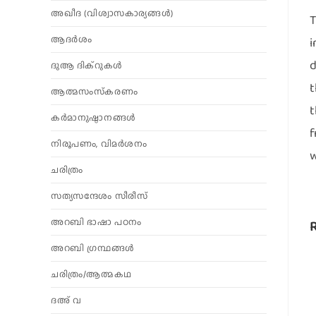
അഖീദ (വിശ്വാസകാര്യങ്ങള്‍)
T
ആദര്‍ശം
i
d
ദുആ ദിക്റുകൾ
t
ആത്മസംസ്‌കരണം
t
കര്‍മാനുഷ്ഠാനങ്ങള്‍
f
നിരൂപണം, വിമര്‍ശനം
w
ചരിത്രം
സത്യസന്ദേശം സീരീസ്
അറബി ഭാഷാ പഠനം
അറബി ഗ്രന്ഥങ്ങൾ
ചരിത്രം/ആത്മകഥ
ദഅ് വ