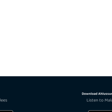
Download Ahlussun
dees
Listen to Ma